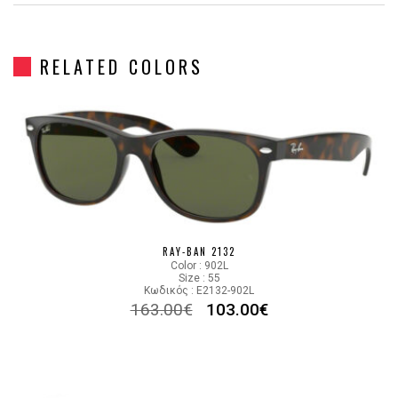
Gender
Unisex
RELATED COLORS
Material
Κοκκάλινο
Color
HAVANA BLUE, STRIPED
Lens Color
BLUE
Color code
6432R5
RAY-BAN 2132
Color : 902L
Size : 55
Κωδικός : E2132-902L
163.00
€
103.00
€