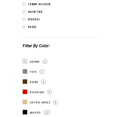
TOMMY HILFIGER
VALENTINO
VERSACE
VOGUE
Filter By Color
ΑΣΗΜΙ
2
ΓΚΡΙ
2
ΚΑΦΕ
4
ΚΟΚΚΙΝΟ
4
ΛΕΥΚΟ-ΜΠΕΖ
8
ΜΑΥΡΟ
23