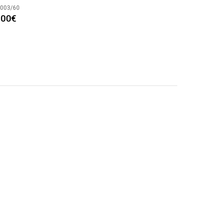
3003/60
.00
€