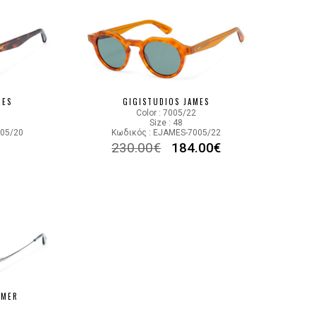
MES
GIGISTUDIOS JAMES
Color : 7005/22
Size : 48
005/20
Κωδικός : EJAMES-7005/22
230.00
€
184.00
€
MMER