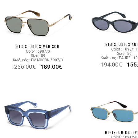
GIGISTUDIOS AU
GIGISTUDIOS MADISON
Color : 1096/11
Color : 6907/0
Size : 56
Size : 59
Κωδικός : EAUREL-1
Κωδικός : EMADISON-6907/0
194.00
€
155
236.00
€
189.00
€
GIGISTUDIOS LIV
Color : 1091/50