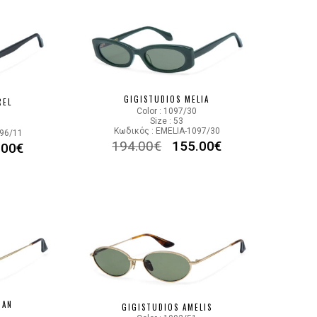
GIGISTUDIOS MELIA
REL
Color : 1097/30
Size : 53
Κωδικός : EMELIA-1097/30
096/11
194.00
€
155.00
€
.00
€
IAN
GIGISTUDIOS AMELIS