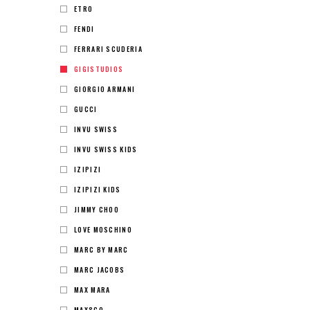
ETRO
FENDI
FERRARI SCUDERIA
GIGISTUDIOS
GIORGIO ARMANI
GUCCI
INVU SWISS
INVU SWISS KIDS
IZIPIZI
IZIPIZI KIDS
JIMMY CHOO
LOVE MOSCHINO
MARC BY MARC
MARC JACOBS
MAX MARA
MAX&CO.