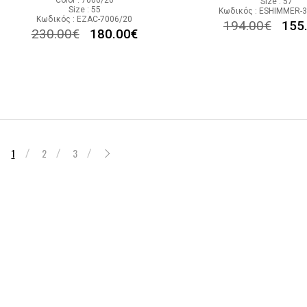
Color : 7006/20
Size : 57
Size : 55
Κωδικός : ESHIMMER-
Κωδικός : EZAC-7006/20
194.00
€
155
230.00
€
180.00
€
1
2
3