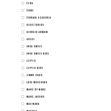
ETRO
FENDI
FERRARI SCUDERIA
GIGISTUDIOS
GIORGIO ARMANI
GUCCI
INVU SWISS
INVU SWISS KIDS
IZIPIZI
IZIPIZI KIDS
JIMMY CHOO
LOVE MOSCHINO
MARC BY MARC
MARC JACOBS
MAX MARA
MAX&CO.