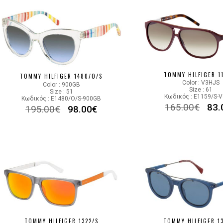
TOMMY HILFIGER 1
TOMMY HILFIGER 1480/O/S
Color : V3HJS
Color : 900GB
Size : 61
Size : 51
Κωδικός : E1159/S-
Κωδικός : E1480/O/S-900GB
165.00
€
83.
195.00
€
98.00
€
TOMMY HILFIGER 1322/S
TOMMY HILFIGER 1