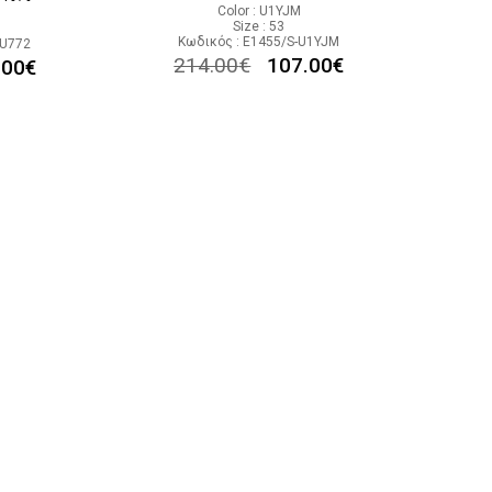
Color : U1YJM
Size : 53
Κωδικός : E1455/S-U1YJM
JU772
214.00
€
107.00
€
.00
€