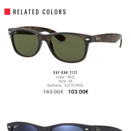
RELATED COLORS
Gender
Unisex
Material
Κοκκάλινο
Color
BLACK
Lens Color
POLARIZED GREEN
RAY-BAN 2132
Color code
901/58
Color : 902L
Size : 55
Κωδικός : E2132-902L
163.00
€
103.00
€