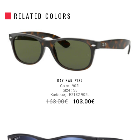
Gender
Unisex
RELATED COLORS
Material
Κοκκάλινο
Color
MATTE BLACK
Lens Color
POLARIZED GREEN
Color code
622/58
RAY-BAN 2132
Color : 902L
Size : 55
Κωδικός : E2132-902L
163.00
€
103.00
€