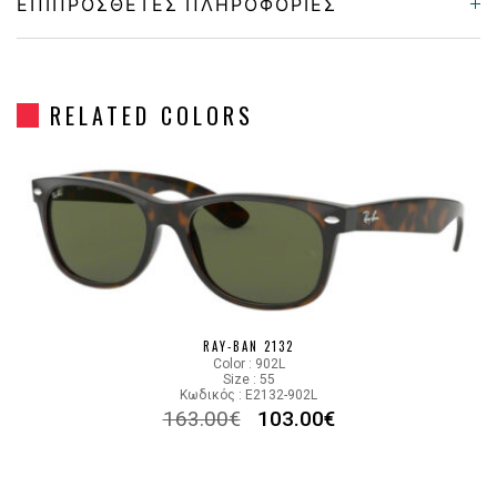
ΕΠΙΠΡΌΣΘΕΤΕΣ ΠΛΗΡΟΦΟΡΊΕΣ
Gender
Unisex
RELATED COLORS
Material
Κοκκάλινο
Color
GRAY
Lens Color
GRADIENT GRAY
Color code
614371
RAY-BAN 2132
Color : 902L
Size : 55
Κωδικός : E2132-902L
163.00
€
103.00
€