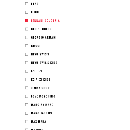
ETRO
FENDI
FERRARI SCUDERIA
GIGISTUDIOS
GIORGIO ARMANI
GUCCI
INVU SWISS
INVU SWISS KIDS
IZIPIZI
IZIPIZI KIDS
JIMMY CHOO
LOVE MOSCHINO
MARC BY MARC
MARC JACOBS
MAX MARA
MAX&CO.