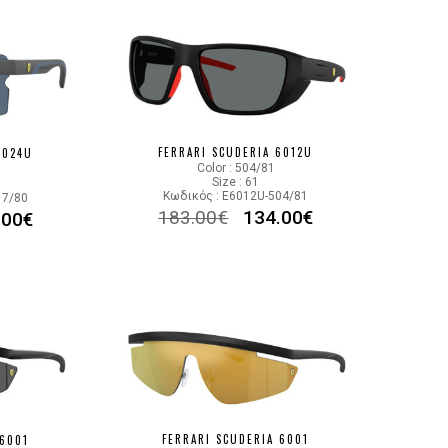
FERRARI SCUDERIA 6012U
6024U
Color : 504/81
Size : 61
Κωδικός : E6012U-504/81
17/80
183.00
€
134.00
€
.00
€
FERRARI SCUDERIA 6001
 6001