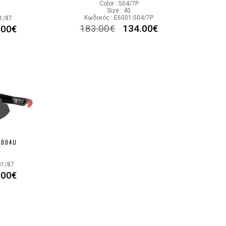
Color : 504/7P
Size : 40
Κωδικός : E6001-504/7P
1/87
183.00
€
134.00
€
.00
€
6004U
01/87
.00
€