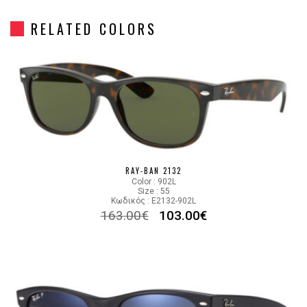
RELATED COLORS
Gender
Unisex
Material
Κοκκάλινο
Color
MATTE BLACK
Lens Color
GREEN
RAY-BAN 2132
Color code
622
Color : 902L
Size : 55
Κωδικός : E2132-902L
163.00
€
103.00
€