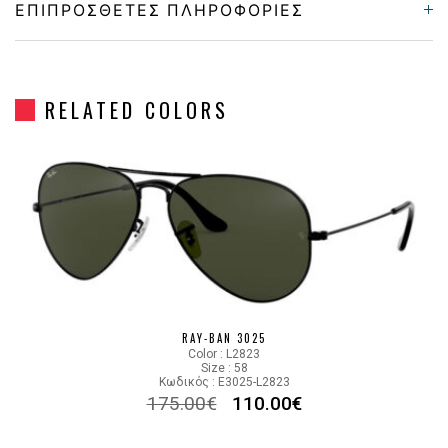
ΕΠΙΠΡΌΣΘΕΤΕΣ ΠΛΗΡΟΦΟΡΊΕΣ
Gender
Unisex
RELATED COLORS
Material
Μεταλλικό
Color
BLACK
Lens Color
GRADIENT BROWN
Color code
002/51
RAY-BAN 3025
Color : L2823
Size : 58
Κωδικός : E3025-L2823
175.00
€
110.00
€