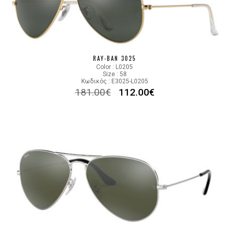
RAY-BAN 3025
Color : L0205
Size : 58
Κωδικός : E3025-L0205
181.00
€
112.00
€