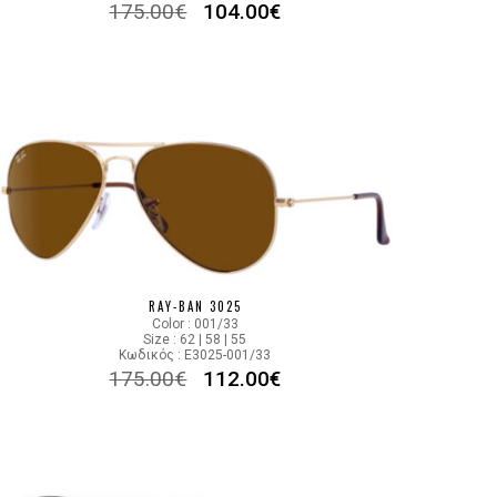
175.00
€
104.00
€
RAY-BAN 3025
Color : 001/33
Size : 62 | 58 | 55
Κωδικός : E3025-001/33
175.00
€
112.00
€