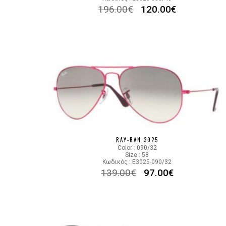
196.00
€
120.00
€
RAY-BAN 3025
Color : 090/32
Size : 58
Κωδικός : E3025-090/32
139.00
€
97.00
€