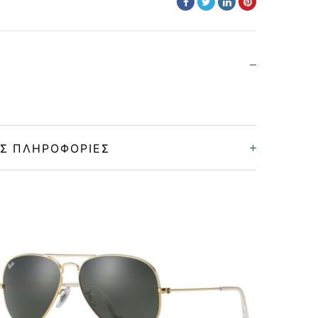
Σ ΠΛΗΡΟΦΟΡΊΕΣ
Unisex
Μεταλλικό
GOLD
GRAY-GREEN