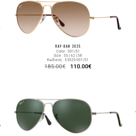
RAY-BAN 3025
Color : 001/51
Size : 55 | 62 | 58
Κωδικός : E3025-001/51
185.00
€
110.00
€