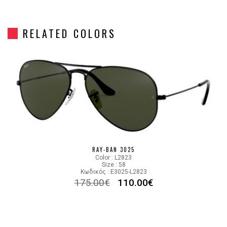
Gender
Unisex
RELATED COLORS
Material
Μεταλλικό
Color
SILVER
Lens Color
MIRROR SILVER,GREEN
Color code
W3275
RAY-BAN 3025
Color : L2823
Size : 58
Κωδικός : E3025-L2823
175.00
€
110.00
€