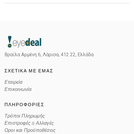
Gender
Unisex
Material
Μεταλλικό
Color
GREEN GOLD
Βραϊλα Αρμένη 6, Λάρισα,
412 22, Ελλάδα
Lens Color
GRADIENT GREEN
ΣΧΕΤΙΚΑ ΜΕ ΕΜΑΣ
Color code
001/3M
Εταιρεία
Επικοινωνία
ΠΛΗΡΟΦΟΡΙΕΣ
Τρόποι Πληρωμής
Επιστροφές & Αλλαγές
Οροι και Προϋποθέσεις