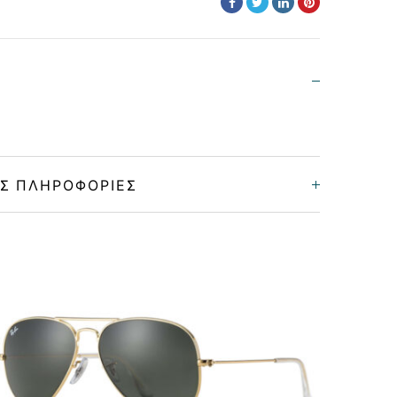
Σ ΠΛΗΡΟΦΟΡΊΕΣ
Στρόγγυλο/Οβάλ
Unisex
Μεταλλικό
MATTE GOLD