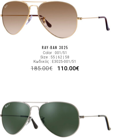
RAY-BAN 3025
Color : 001/51
Size : 55 | 62 | 58
Κωδικός : E3025-001/51
185.00
€
110.00
€