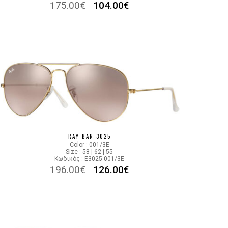
175.00
€
104.00
€
RAY-BAN 3025
Color : 001/3E
Size : 58 | 62 | 55
Κωδικός : E3025-001/3E
196.00
€
126.00
€