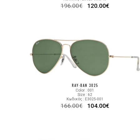
196.00
€
120.00
€
RAY-BAN 3025
Color : 001
Size : 62
Κωδικός : E3025-001
166.00
€
104.00
€