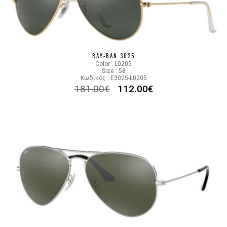
RAY-BAN 3025
Color : L0205
Size : 58
Κωδικός : E3025-L0205
181.00
€
112.00
€