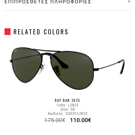
ΕΠΙΠΡΌΣΘΕΤΕΣ ΠΛΗΡΟΦΟΡΊΕΣ
Gender
Unisex
RELATED COLORS
Material
Μεταλλικό
Color
BLACK GOLD
Lens Color
GRADIENT BLUE, GRAY
Color code
9271GK
RAY-BAN 3025
Color : L2823
Size : 58
Κωδικός : E3025-L2823
175.00
€
110.00
€