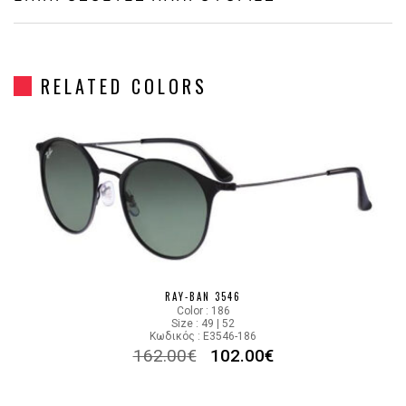
Frame Shape
Στρόγγυλο/Οβάλ
RELATED COLORS
Gender
Unisex
Material
Μεταλλικό
Color
BLACK GOLD
Lens Color
GRADIENT GRAY
Color code
187/71
RAY-BAN 3546
Color : 186
Size : 49 | 52
Κωδικός : E3546-186
162.00
€
102.00
€