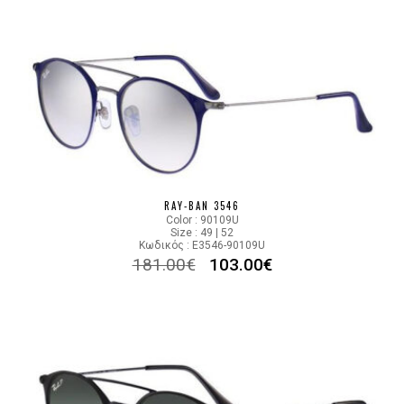
RAY-BAN 3546
Color : 90109U
Size : 49 | 52
Κωδικός : E3546-90109U
181.00
€
103.00
€