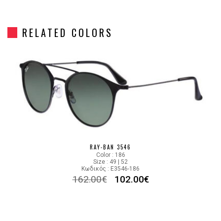
Frame Shape
Στρόγγυλο/Οβάλ
RELATED COLORS
Gender
Unisex
Material
Μεταλλικό
Color
BEIGE GOLD
Lens Color
GRADIENT BROWN
Color code
907151
RAY-BAN 3546
Color : 186
Size : 49 | 52
Κωδικός : E3546-186
162.00
€
102.00
€