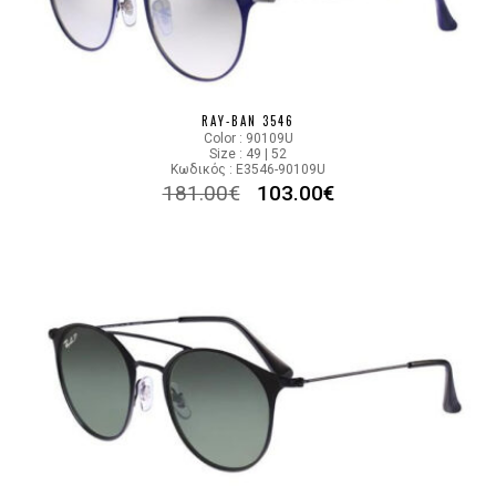
RAY-BAN 3546
Color : 90109U
Size : 49 | 52
Κωδικός : E3546-90109U
181.00
€
103.00
€