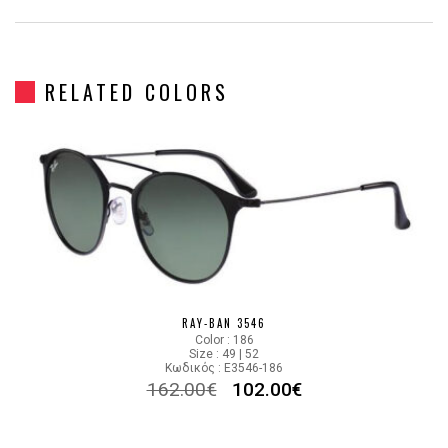
Frame Shape
Στρόγγυλο/Οβάλ
RELATED COLORS
Gender
Unisex
Material
Μεταλλικό
Color
BROWN GOLD
Lens Color
GRADIENT BROWN
Color code
900985
RAY-BAN 3546
Color : 186
Size : 49 | 52
Κωδικός : E3546-186
162.00
€
102.00
€