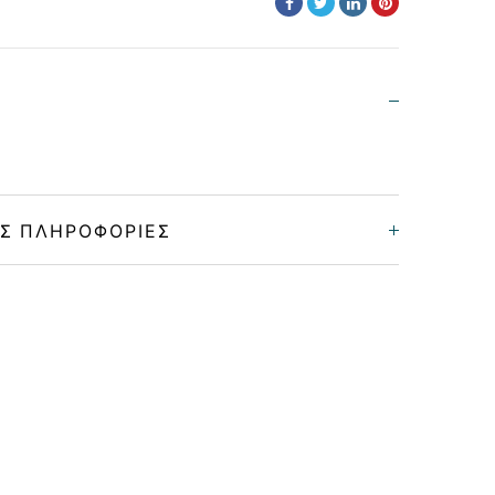
Σ ΠΛΗΡΟΦΟΡΊΕΣ
Unisex
Κοκκάλινο
MATTE BLACK
GRADIENT GRAY