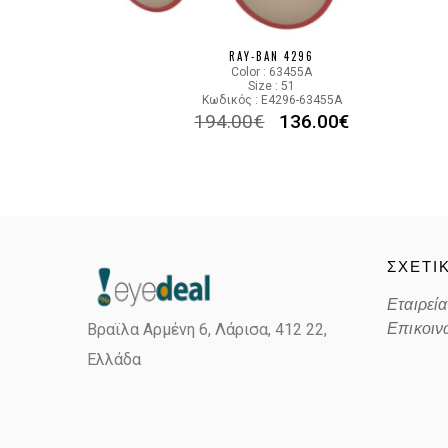
RAY-BAN 4296
Color : 63455A
Size : 51
Κωδικός : E4296-63455A
194.00
€
136.00
€
ΣΧΕΤΙ
Εταιρεία
Επικοιν
Βραϊλα Αρμένη 6, Λάρισα,
412 22,
Ελλάδα