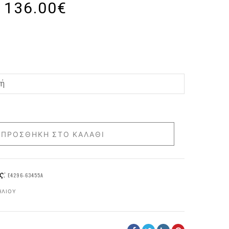
136.00
€
ΠΡΟΣΘΉΚΗ ΣΤΟ ΚΑΛΆΘΙ
ς:
E4296-63455A
ΗΛΊΟΥ