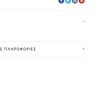
Σ ΠΛΗΡΟΦΟΡΊΕΣ
Unisex
Κοκκάλινο
MATTE RED
MIRROR GOLD,BROWN