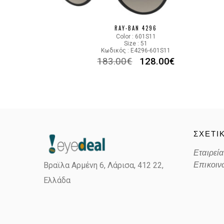
RAY-BAN 4296
Color : 601S11
Size : 51
Κωδικός : E4296-601S11
183.00
€
128.00
€
ΣΧΕΤΙ
Εταιρεία
Επικοιν
Βραϊλα Αρμένη 6, Λάρισα,
412 22,
Ελλάδα