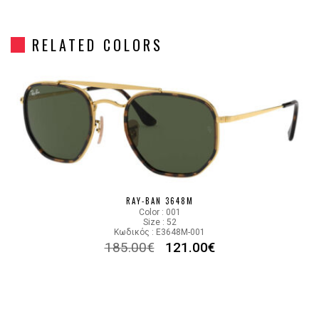
Gender
Unisex
RELATED COLORS
Material
Μεταλλικό
Color
SILVER
MIRROR SILVER,GRADIENT
Lens Color
GREEN
Color code
003/I2
RAY-BAN 3648M
Color : 001
Size : 52
Κωδικός : E3648M-001
185.00
€
121.00
€