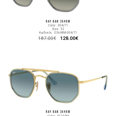
RAY-BAN 3648M
Color : 004/71
Size : 52
Κωδικός : E3648M-004/71
187.00
€
128.00
€
RAY-BAN 3648M
Color : 91233M