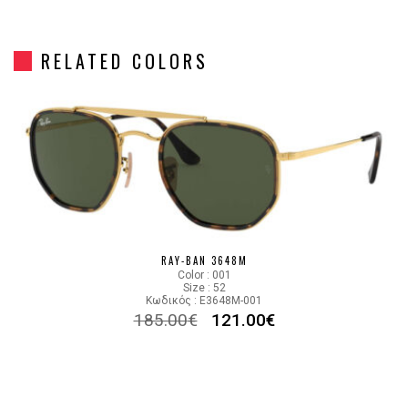
Frame Shape
Στρόγγυλο/Οβάλ
RELATED COLORS
Gender
Unisex
Material
Μεταλλικό
Color
GOLD
Lens Color
GRADIENT BLUE
Color code
001/3F
RAY-BAN 3648M
Color : 001
Size : 52
Κωδικός : E3648M-001
185.00
€
121.00
€