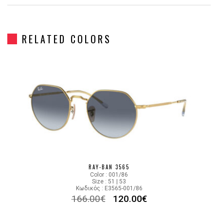
Gender
Unisex
RELATED COLORS
Material
Μεταλλικό
Color
BLACK
Lens Color
GRADIENT GRAY
Color code
002/71
RAY-BAN 3565
Color : 001/86
Size : 51 | 53
Κωδικός : E3565-001/86
166.00
€
120.00
€