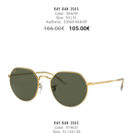
RAY-BAN 3565
Color : 004/GF
Size : 53 | 51
Κωδικός : E3565-004/GF
166.00
€
105.00
€
RAY-BAN 3565
Color : 919631
Size : 51 | 53 | 55