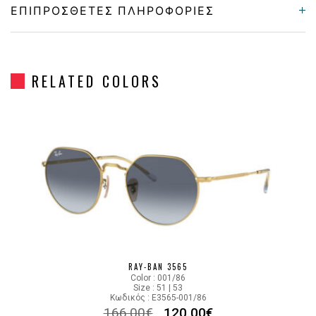
ΕΠΙΠΡΌΣΘΕΤΕΣ ΠΛΗΡΟΦΟΡΊΕΣ
Gender
Unisex
RELATED COLORS
Material
Μεταλλικό
Color
SILVER
Lens Color
GRADIENT BLUE
Color code
003/3F
RAY-BAN 3565
Color : 001/86
Size : 51 | 53
Κωδικός : E3565-001/86
166.00
€
120.00
€