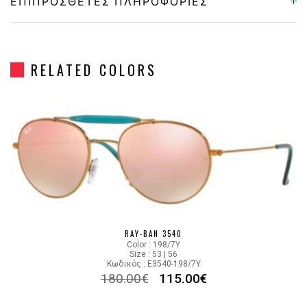
ΕΠΙΠΡΌΣΘΕΤΕΣ ΠΛΗΡΟΦΟΡΊΕΣ
Frame Shape
Στρόγγυλο/Οβάλ
RELATED COLORS
Gender
Unisex
Material
Μεταλλικό
Color
GOLD
Lens Color
GRADIENT BROWN
Color code
001/51
RAY-BAN 3540
Color : 198/7Y
Size : 53 | 56
Κωδικός : E3540-198/7Y
180.00
€
115.00
€