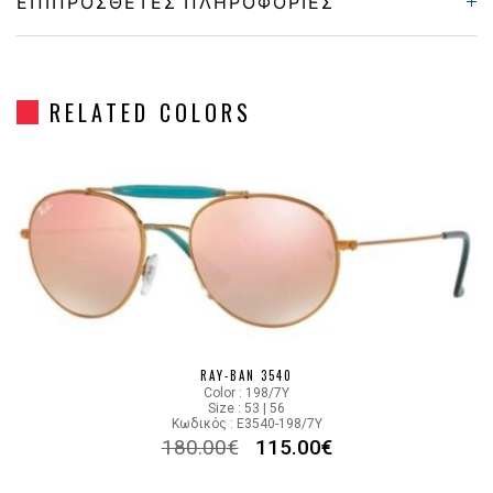
ΕΠΙΠΡΌΣΘΕΤΕΣ ΠΛΗΡΟΦΟΡΊΕΣ
Frame Shape
Στρόγγυλο/Οβάλ
RELATED COLORS
Gender
Unisex
Material
Μεταλλικό
Color
BRONZE
MIRROR VIOLET,GRADIENT
Lens Color
BROWN
RAY-BAN 3540
Color code
198/7X
Color : 198/7Y
Size : 53 | 56
Κωδικός : E3540-198/7Y
180.00
€
115.00
€