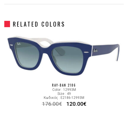
Gender
Γυναικεία
RELATED COLORS
Material
Κοκκάλινο
Color
HAVANA PINK
Lens Color
GRADIENT BROWN
Color code
133451
RAY-BAN 2186
Color : 12993M
Size : 49
Κωδικός : E2186-12993M
176.00
€
120.00
€