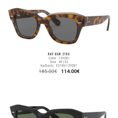
RAY-BAN 2186
Color : 1292B1
Size : 49 | 52
Κωδικός : E2186-1292B1
185.00
€
114.00
€