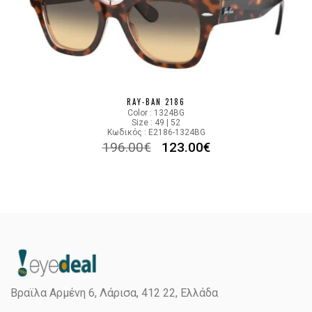
RAY-BAN 2186
Color : 1324BG
Size : 49 | 52
Κωδικός : E2186-1324BG
196.00
€
123.00
€
Βραϊλα Αρμένη 6, Λάρισα,
412 22, Ελλάδα