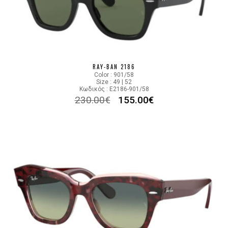
RAY-BAN 2186
Color : 901/58
Size : 49 | 52
Κωδικός : E2186-901/58
230.00
€
155.00
€