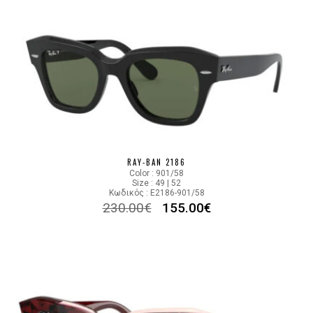
RAY-BAN 2186
Color : 901/58
Size : 49 | 52
Κωδικός : E2186-901/58
230.00
€
155.00
€