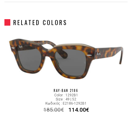
Gender
Γυναικεία
RELATED COLORS
Material
Κοκκάλινο
Color
BLUE WHITE
Lens Color
GRADIENT BLUE, GRAY
Color code
12993M
RAY-BAN 2186
Color : 1292B1
Size : 49 | 52
Κωδικός : E2186-1292B1
185.00
€
114.00
€