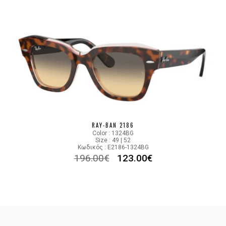
RAY-BAN 2186
Color : 1324BG
Size : 49 | 52
Κωδικός : E2186-1324BG
196.00
€
123.00
€