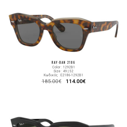
RAY-BAN 2186
Color : 1292B1
Size : 49 | 52
Κωδικός : E2186-1292B1
185.00
€
114.00
€