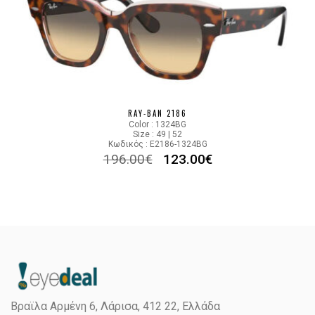
RAY-BAN 2186
Color : 1324BG
Size : 49 | 52
Κωδικός : E2186-1324BG
196.00
€
123.00
€
Βραϊλα Αρμένη 6, Λάρισα,
412 22, Ελλάδα