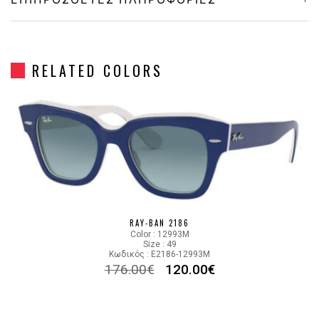
Gender
Γυναικεία
RELATED COLORS
Material
Κοκκάλινο
Color
GRAY STRIPED
Lens Color
GRADIENT BLUE
Color code
14043F
RAY-BAN 2186
Color : 12993M
Size : 49
Κωδικός : E2186-12993M
176.00
€
120.00
€