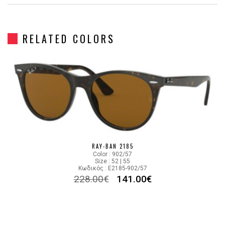
Gender
Unisex
RELATED COLORS
Material
Κοκκάλινο
Color
TORTOISE BROWN
Lens Color
GREEN
Color code
902/31
RAY-BAN 2185
Color : 902/57
Size : 52 | 55
Κωδικός : E2185-902/57
228.00
€
141.00
€