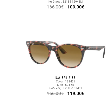
Κωδικός : E2185-12943M
166.00
€
109.00
€
RAY-BAN 2185
Color : 133451
Size : 52 | 55
Κωδικός : E2185-133451
166.00
€
119.00
€