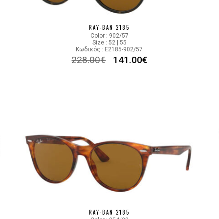
Lens Color
RAY-BAN 2185
Color code
Color : 902/57
Size : 52 | 55
Κωδικός : E2185-902/57
228.00
€
141.00
€
RAY-BAN 2185