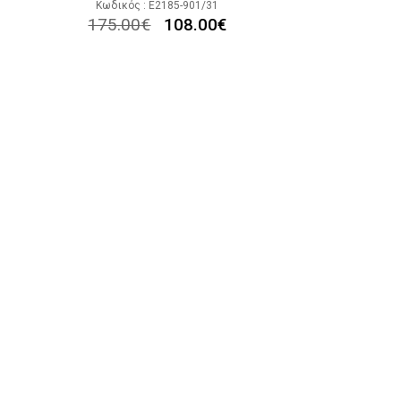
Κωδικός : E2185-901/31
175.00
€
108.00
€