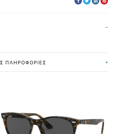
Σ ΠΛΗΡΟΦΟΡΊΕΣ
Στρόγγυλο/Οβάλ
Γυναικεία
Κοκκάλινο
HAVANA BROWN, YELLOW