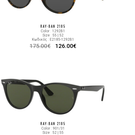
GRADIENT BLUE
13323F
RAY-BAN 2185
Color : 1292B1
Size : 55 | 52
Κωδικός : E2185-1292B1
175.00
€
126.00
€
RAY-BAN 2185
Color : 901/31
Size : 52 | 55