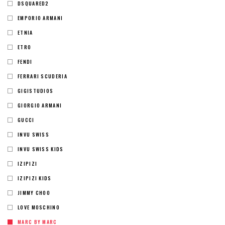
DSQUARED2
EMPORIO ARMANI
ETNIA
ETRO
FENDI
FERRARI SCUDERIA
GIGISTUDIOS
GIORGIO ARMANI
GUCCI
INVU SWISS
INVU SWISS KIDS
IZIPIZI
IZIPIZI KIDS
JIMMY CHOO
LOVE MOSCHINO
MARC BY MARC