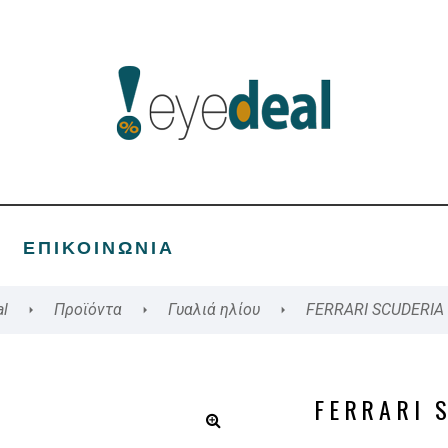
ΕΠΙΚΟΙΝΩΝΊΑ
l
Προϊόντα
Γυαλιά ηλίου
FERRARI SCUDERIA
FERRARI 