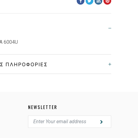
A 6004U
Σ ΠΛΗΡΟΦΟΡΊΕΣ
Unisex
Κοκκάλινο
NEWSLETTER
BLACK RED
GRAY