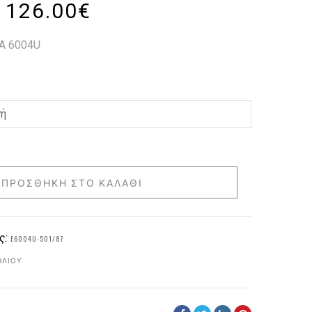
126.00
€
A 6004U
ΠΡΟΣΘΉΚΗ ΣΤΟ ΚΑΛΆΘΙ
ς:
E6004U-501/87
ΗΛΊΟΥ