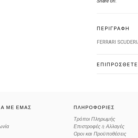
Share on:
ΠΕΡΙΓΡΑΦΉ
FERRARI SCUDERI
ΕΠΙΠΡΌΣΘΕΤΕ
Gender
Material
ΚΑ ΜΕ ΕΜΑΣ
ΠΛΗΡΟΦΟΡΙΕΣ
Color
Τρόποι Πληρωμής
ωνία
Επιστροφές & Αλλαγές
Lens Color
Οροι και Προϋποθέσεις