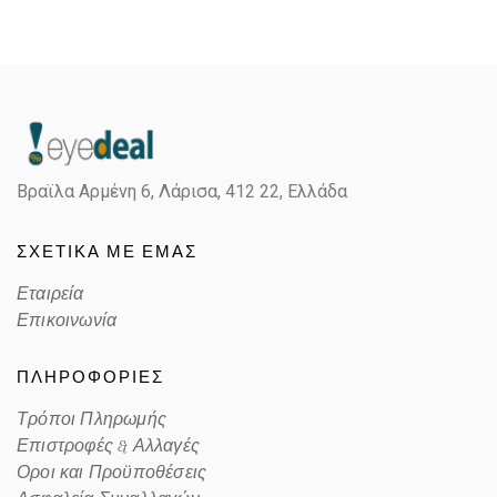
Gender
Γυναικεία
Material
Κόκκαλο/Μέταλο
Color
HAVANA BROWN, PALE GOLD
Βραϊλα Αρμένη 6, Λάρισα,
412 22, Ελλάδα
Lens Color
BROWN
ΣΧΕΤΙΚΑ ΜΕ ΕΜΑΣ
Color code
W65673
Εταιρεία
Επικοινωνία
ΠΛΗΡΟΦΟΡΙΕΣ
Τρόποι Πληρωμής
Επιστροφές & Αλλαγές
Οροι και Προϋποθέσεις