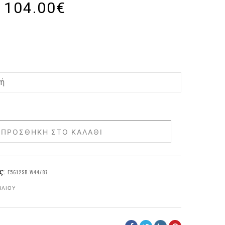
104.00
€
ΠΡΟΣΘΉΚΗ ΣΤΟ ΚΑΛΆΘΙ
ς:
E5612SB-W44/87
ΗΛΊΟΥ