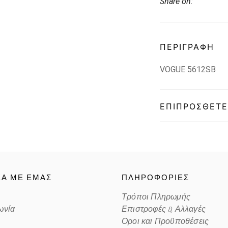
Share on:
ΠΕΡΙΓΡΑΦΉ
VOGUE 5612SB
ΕΠΙΠΡΌΣΘΕΤΕ
Gender
Material
ΚΑ ΜΕ ΕΜΑΣ
ΠΛΗΡΟΦΟΡΙΕΣ
Color
Τρόποι Πληρωμής
ωνία
Επιστροφές & Αλλαγές
Lens Color
Οροι και Προϋποθέσεις