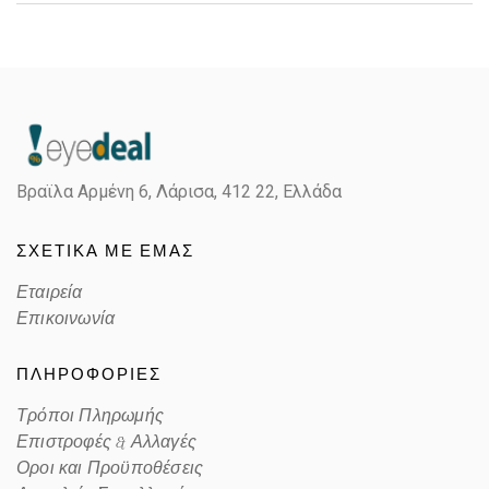
Gender
Γυναικεία
Material
Κοκκάλινο
Color
BLUE
Βραϊλα Αρμένη 6, Λάρισα,
412 22, Ελλάδα
Lens Color
BLUE
ΣΧΕΤΙΚΑ ΜΕ ΕΜΑΣ
Color code
304680
Εταιρεία
Επικοινωνία
ΠΛΗΡΟΦΟΡΙΕΣ
Τρόποι Πληρωμής
Επιστροφές & Αλλαγές
Οροι και Προϋποθέσεις