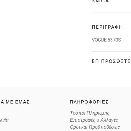
Share on:
ΠΕΡΙΓΡΑΦΉ
VOGUE 5370S
ΕΠΙΠΡΌΣΘΕΤΕ
Gender
Material
ΚΑ ΜΕ ΕΜΑΣ
ΠΛΗΡΟΦΟΡΙΕΣ
Color
Τρόποι Πληρωμής
ωνία
Επιστροφές & Αλλαγές
Lens Color
Οροι και Προϋποθέσεις