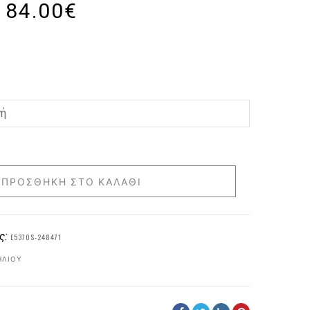
84.00
€
ΠΡΟΣΘΉΚΗ ΣΤΟ ΚΑΛΆΘΙ
ς:
E5370S-248471
ΗΛΊΟΥ