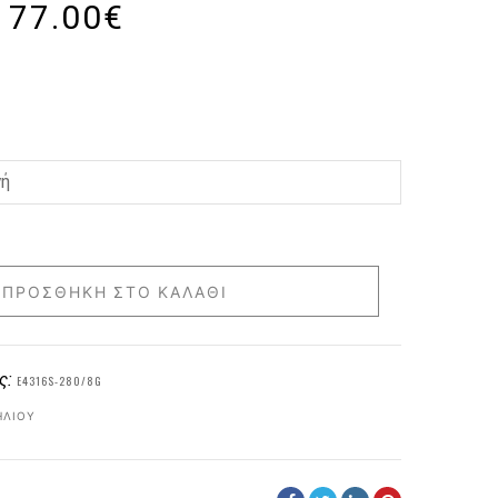
77.00
€
ΠΡΟΣΘΉΚΗ ΣΤΟ ΚΑΛΆΘΙ
ς:
E4316S-280/8G
ΗΛΊΟΥ