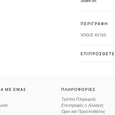
Share on:
ΠΕΡΙΓΡΑΦΉ
VOGUE 4316S
ΕΠΙΠΡΌΣΘΕΤΕ
Gender
Material
ΚΑ ΜΕ ΕΜΑΣ
ΠΛΗΡΟΦΟΡΙΕΣ
Color
Τρόποι Πληρωμής
ωνία
Επιστροφές & Αλλαγές
Lens Color
Οροι και Προϋποθέσεις