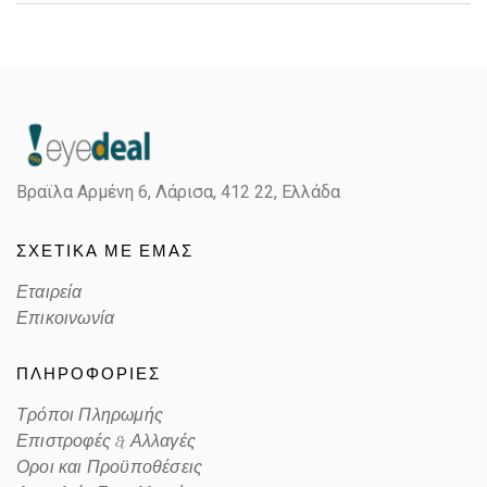
Gender
Unisex
Material
Μεταλλικό
Color
SILVER
Βραϊλα Αρμένη 6, Λάρισα,
412 22, Ελλάδα
Lens Color
BLUE
ΣΧΕΤΙΚΑ ΜΕ ΕΜΑΣ
Color code
323/80
Εταιρεία
Επικοινωνία
ΠΛΗΡΟΦΟΡΙΕΣ
Τρόποι Πληρωμής
Επιστροφές & Αλλαγές
Οροι και Προϋποθέσεις