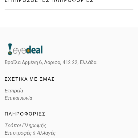
Gender
Γυναικεία
Material
Μεταλλικό
Color
PALE GOLD
Βραϊλα Αρμένη 6, Λάρισα,
412 22, Ελλάδα
Lens Color
POLARIZED GRADIENT BROWN
ΣΧΕΤΙΚΑ ΜΕ ΕΜΑΣ
Color code
848/T5
Εταιρεία
Επικοινωνία
ΠΛΗΡΟΦΟΡΙΕΣ
Τρόποι Πληρωμής
Επιστροφές & Αλλαγές