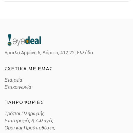
Gender
Γυναικεία
Material
Μεταλλικό
Color
GOLD
Βραϊλα Αρμένη 6, Λάρισα,
412 22, Ελλάδα
Lens Color
GRADIENT GRAY
ΣΧΕΤΙΚΑ ΜΕ ΕΜΑΣ
Color code
280/11
Εταιρεία
Επικοινωνία
ΠΛΗΡΟΦΟΡΙΕΣ
Τρόποι Πληρωμής
Επιστροφές & Αλλαγές
Οροι και Προϋποθέσεις