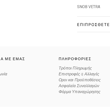
SNOB VETRA
ΕΠΙΠΡΌΣΘΕΤΕ
Gender
Material
ΚΑ ΜΕ ΕΜΑΣ
ΠΛΗΡΟΦΟΡΙΕΣ
Color
Τρόποι Πληρωμής
ωνία
Επιστροφές & Αλλαγές
Lens Color
Οροι και Προϋποθέσεις
Ασφαλεία Συναλλαγών
Color code
Φόρμα Υπαναχώρησης