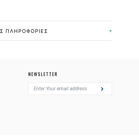
Σ ΠΛΗΡΟΦΟΡΊΕΣ
Γυναικεία
Κοκκάλινο
NEWSLETTER
BORDEAUX
GRADIENT BROWN, PINK
212C004