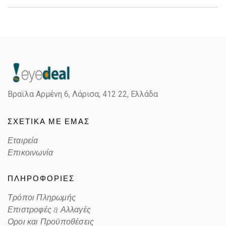
Gender
Unisex
Material
Κοκκάλινο
Color
MATTE TRANSPARENT GREEN
Βραϊλα Αρμένη 6, Λάρισα,
412 22, Ελλάδα
Lens Color
GRADIENT GREEN
ΣΧΕΤΙΚΑ ΜΕ ΕΜΑΣ
Color code
167/06Z
Εταιρεία
Επικοινωνία
ΠΛΗΡΟΦΟΡΙΕΣ
Τρόποι Πληρωμής
Επιστροφές & Αλλαγές
Οροι και Προϋποθέσεις