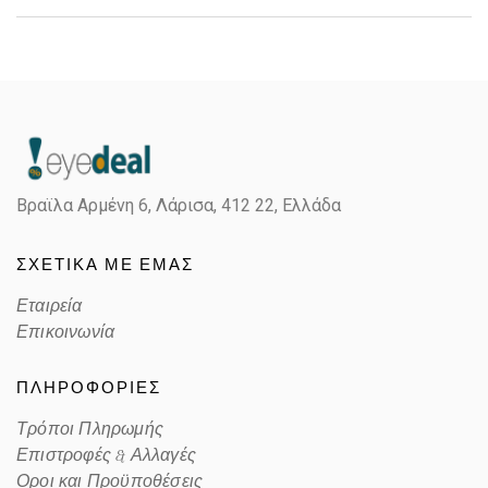
Gender
Unisex
Material
Κοκκάλινο
Color
BLACK
Βραϊλα Αρμένη 6, Λάρισα,
412 22, Ελλάδα
Lens Color
GRAY
ΣΧΕΤΙΚΑ ΜΕ ΕΜΑΣ
Color code
184/01Z
Εταιρεία
Επικοινωνία
ΠΛΗΡΟΦΟΡΙΕΣ
Τρόποι Πληρωμής
Επιστροφές & Αλλαγές
Οροι και Προϋποθέσεις