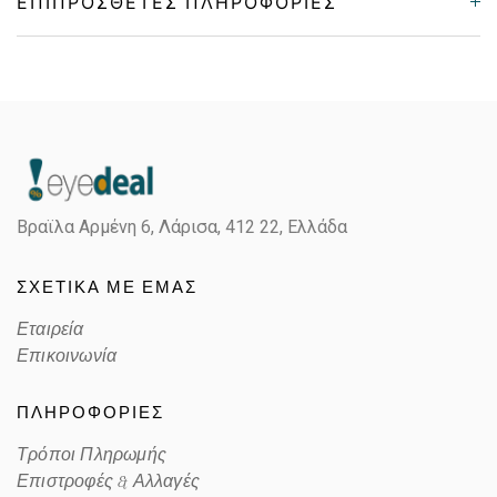
ΕΠΙΠΡΌΣΘΕΤΕΣ ΠΛΗΡΟΦΟΡΊΕΣ
Gender
Unisex
Material
Κοκκάλινο
Color
TRANSPARENT BLUE
Βραϊλα Αρμένη 6, Λάρισα,
412 22, Ελλάδα
POLARIZED PHOTOCHROMIC,
Lens Color
BROWN
ΣΧΕΤΙΚΑ ΜΕ ΕΜΑΣ
Color code
549003
Εταιρεία
Επικοινωνία
ΠΛΗΡΟΦΟΡΙΕΣ
Τρόποι Πληρωμής
Επιστροφές & Αλλαγές