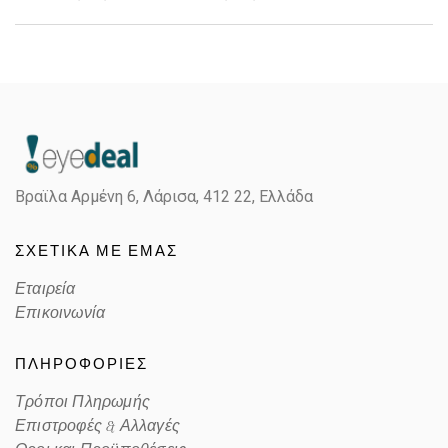
Gender
Unisex
Material
Κόκκαλο/Μέταλο
Color
BLACK
Βραϊλα Αρμένη 6, Λάρισα,
412 22, Ελλάδα
Lens Color
POLARIZED GREEN
ΣΧΕΤΙΚΑ ΜΕ ΕΜΑΣ
Color code
67839A
Εταιρεία
Επικοινωνία
ΠΛΗΡΟΦΟΡΙΕΣ
Τρόποι Πληρωμής
Επιστροφές & Αλλαγές