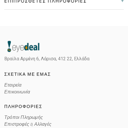
ΕΠΙΠΡΌΣΘΕΤΕΣ ΠΛΗΡΟΦΟΡΊΕΣ
Gender
Unisex
Material
Κοκκάλινο
Color
BLACK
Βραϊλα Αρμένη 6, Λάρισα,
412 22, Ελλάδα
Lens Color
VIOLET
ΣΧΕΤΙΚΑ ΜΕ ΕΜΑΣ
Color code
66771A
Εταιρεία
Επικοινωνία
ΠΛΗΡΟΦΟΡΙΕΣ
Τρόποι Πληρωμής
Επιστροφές & Αλλαγές