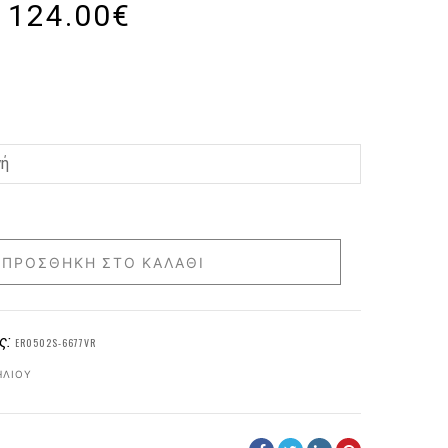
124.00
€
ΠΡΟΣΘΉΚΗ ΣΤΟ ΚΑΛΆΘΙ
ς:
ER0502S-6677VR
ΗΛΊΟΥ