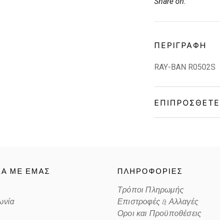
Share on:
ΠΕΡΙΓΡΑΦΉ
RAY-BAN R0502S
ΕΠΙΠΡΌΣΘΕΤΕ
Gender
Material
ΚΑ ΜΕ ΕΜΑΣ
ΠΛΗΡΟΦΟΡΙΕΣ
Color
Τρόποι Πληρωμής
ωνία
Επιστροφές & Αλλαγές
Lens Color
Οροι και Προϋποθέσεις