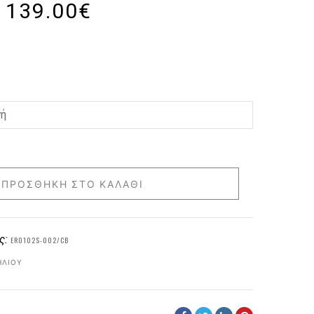
139.00
€
ΠΡΟΣΘΉΚΗ ΣΤΟ ΚΑΛΆΘΙ
ς:
ER0102S-002/CB
ΗΛΊΟΥ