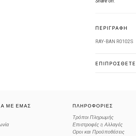
Share on:
ΠΕΡΙΓΡΑΦΉ
RAY-BAN R0102S
ΕΠΙΠΡΌΣΘΕΤΕ
Gender
Material
ΚΑ ΜΕ ΕΜΑΣ
ΠΛΗΡΟΦΟΡΙΕΣ
Color
Τρόποι Πληρωμής
ωνία
Επιστροφές & Αλλαγές
Lens Color
Οροι και Προϋποθέσεις