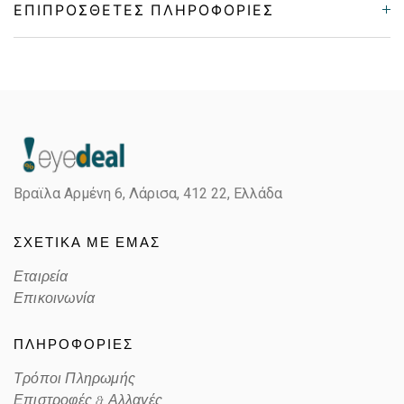
ΕΠΙΠΡΌΣΘΕΤΕΣ ΠΛΗΡΟΦΟΡΊΕΣ
Gender
Unisex
Material
Μεταλλικό
Color
SILVER
Βραϊλα Αρμένη 6, Λάρισα,
412 22, Ελλάδα
Lens Color
GRAY
ΣΧΕΤΙΚΑ ΜΕ ΕΜΑΣ
Color code
003/GR
Εταιρεία
Επικοινωνία
ΠΛΗΡΟΦΟΡΙΕΣ
Τρόποι Πληρωμής
Επιστροφές & Αλλαγές