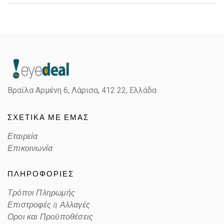
Gender
Unisex
Material
Κοκκάλινο
Color
TRANSPARENT BLUE
Βραϊλα Αρμένη 6, Λάρισα,
412 22, Ελλάδα
Lens Color
VIOLET
ΣΧΕΤΙΚΑ ΜΕ ΕΜΑΣ
Color code
68121A
Εταιρεία
Επικοινωνία
ΠΛΗΡΟΦΟΡΙΕΣ
Τρόποι Πληρωμής
Επιστροφές & Αλλαγές
Οροι και Προϋποθέσεις